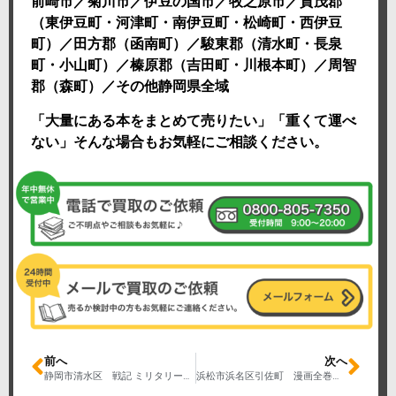
前崎市／菊川市／伊豆の国市／牧之原市／賀茂郡
（東伊豆町・河津町・南伊豆町・松崎町・西伊豆
町）／田方郡（函南町）／駿東郡（清水町・長泉
町・小山町）／榛原郡（吉田町・川根本町）／周智
郡（森町）／その他静岡県全域
「大量にある本をまとめて売りたい」「重くて運べ
ない」そんな場合もお気軽にご相談ください。
前へ
次へ
静岡市清水区 戦記 ミリタリー本買取り 第二次大戦 海戦事典 飛行機NO.1図鑑 ペリリュー 楽園のゲルニカ
浜松市浜名区引佐町 漫画全巻・ライトノベル買取り 終わりのセラフ ゴブリンスレイヤー 鋼の錬金術師 完全版 ナルト