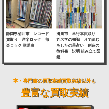
静岡県菊川市 レコード
掛川市 単行本買取り
買取り 洋楽ロック 邦
姓名学の知識 月で読む
楽ロック 歌謡曲
あしたの星占い 創造の
教科書 説明 組み立て図
鑑
本・専門書の買取実績
買取実績
以外も
豊富な買取実績