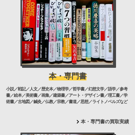
本・専門書
小説／戦記／人文／歴史本／物理学／哲学書／幻想文学／語学／参考
書／絵本／美術書／画集／建築書／アート・デザイン書／理工書／学
術書／古地図／鍼灸／仏教／宗教／書道／思想／ライトノベルズなど
本・専門書の買取実績