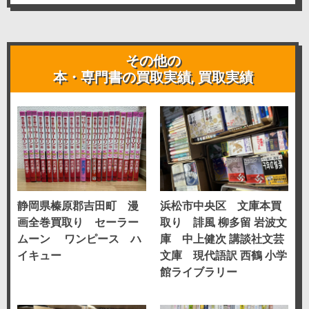
その他の
本・専門書の買取実績
,
買取実績
静岡県榛原郡吉田町 漫
浜松市中央区 文庫本買
画全巻買取り セーラー
取り 誹風 柳多留 岩波文
ムーン ワンピース ハ
庫 中上健次 講談社文芸
イキュー
文庫 現代語訳 西鶴 小学
館ライブラリー