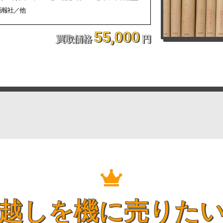
画報社／他
55,000
買取価格
円
越しを機に売りた