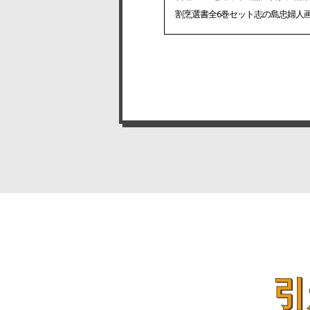
割烹選書全6巻セット志の島忠婦人
引