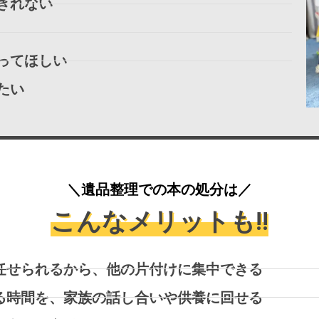
きれない
ってほしい
たい
＼遺品整理での本の処分は／
こんなメリットも!!
任せられるから、他の片付けに集中できる
る時間を、家族の話し合いや供養に回せる