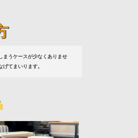
方
しまうケースが少なくありませ
なげてまいります。
？