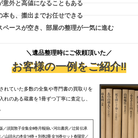
が意外と高値になることもある
の本も、搬出までお任せできる
スペースが空き、部屋の整理が一気に進む
＼遺品整理時にご依頼頂いた／
お客様の一例をご紹介!!
されていた多数の全集や専門書の買取りを
入れのある蔵書を1冊ずつ丁寧に査定し、
。
版／須賀敦子全集全8巻月報揃い 河出書房／辻留 伝承
／山頭火の本全14巻＋別巻2冊 全16巻セット春陽堂／