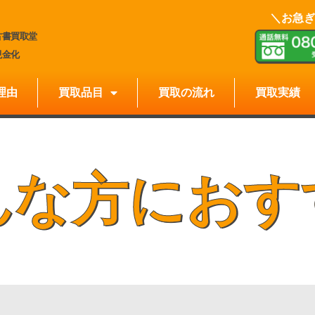
＼お急ぎ
古書買取堂
現金化
理由
買取品目
買取の流れ
買取実績
んな方におす