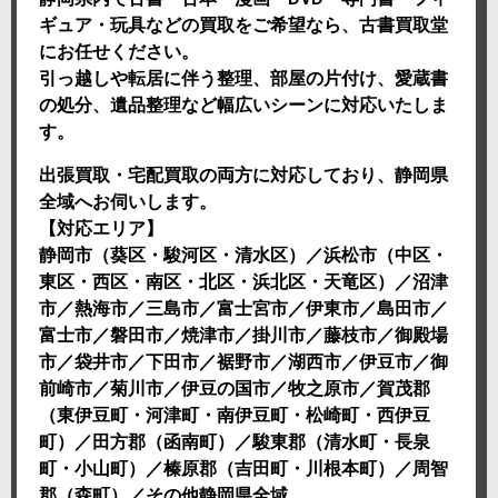
ギュア・玩具などの買取をご希望なら、古書買取堂
にお任せください。
引っ越しや転居に伴う整理、部屋の片付け、愛蔵書
の処分、遺品整理など幅広いシーンに対応いたしま
す。
出張買取・宅配買取の両方に対応しており、静岡県
全域へお伺いします。
【対応エリア】
静岡市（葵区・駿河区・清水区）／浜松市（中区・
東区・西区・南区・北区・浜北区・天竜区）／沼津
市／熱海市／三島市／富士宮市／伊東市／島田市／
富士市／磐田市／焼津市／掛川市／藤枝市／御殿場
市／袋井市／下田市／裾野市／湖西市／伊豆市／御
前崎市／菊川市／伊豆の国市／牧之原市／賀茂郡
（東伊豆町・河津町・南伊豆町・松崎町・西伊豆
町）／田方郡（函南町）／駿東郡（清水町・長泉
町・小山町）／榛原郡（吉田町・川根本町）／周智
郡（森町）／その他静岡県全域