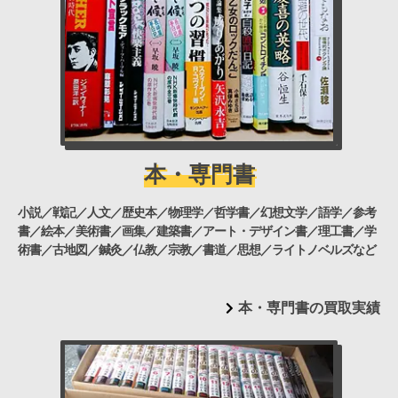
本・専門書
小説／戦記／人文／歴史本／物理学／哲学書／幻想文学／語学／参考
書／絵本／美術書／画集／建築書／アート・デザイン書／理工書／学
術書／古地図／鍼灸／仏教／宗教／書道／思想／ライトノベルズなど
本・専門書の買取実績