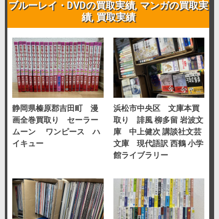
ブルーレイ・DVDの買取実績
,
マンガの買取実
績
,
買取実績
静岡県榛原郡吉田町 漫
浜松市中央区 文庫本買
画全巻買取り セーラー
取り 誹風 柳多留 岩波文
ムーン ワンピース ハ
庫 中上健次 講談社文芸
イキュー
文庫 現代語訳 西鶴 小学
館ライブラリー