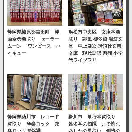
静岡県榛原郡吉田町 漫
浜松市中央区 文庫本買
画全巻買取り セーラー
取り 誹風 柳多留 岩波文
ムーン ワンピース ハ
庫 中上健次 講談社文芸
イキュー
文庫 現代語訳 西鶴 小学
館ライブラリー
静岡県菊川市 レコード
掛川市 単行本買取り
買取り 洋楽ロック 邦
姓名学の知識 月で読む
楽ロック 歌謡曲
あしたの星占い 創造の