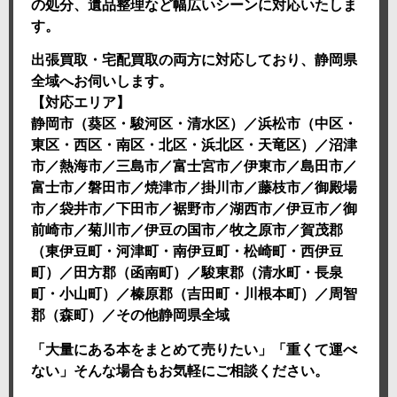
の処分、遺品整理など幅広いシーンに対応いたしま
す。
出張買取・宅配買取の両方に対応しており、静岡県
全域へお伺いします。
【対応エリア】
静岡市（葵区・駿河区・清水区）／浜松市（中区・
東区・西区・南区・北区・浜北区・天竜区）／沼津
市／熱海市／三島市／富士宮市／伊東市／島田市／
富士市／磐田市／焼津市／掛川市／藤枝市／御殿場
市／袋井市／下田市／裾野市／湖西市／伊豆市／御
前崎市／菊川市／伊豆の国市／牧之原市／賀茂郡
（東伊豆町・河津町・南伊豆町・松崎町・西伊豆
町）／田方郡（函南町）／駿東郡（清水町・長泉
町・小山町）／榛原郡（吉田町・川根本町）／周智
郡（森町）／その他静岡県全域
「大量にある本をまとめて売りたい」「重くて運べ
ない」そんな場合もお気軽にご相談ください。