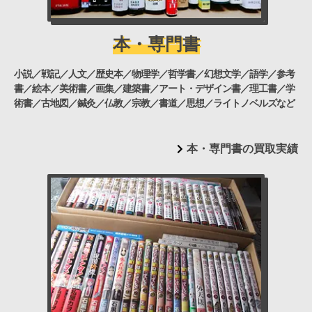
本・専門書
小説／戦記／人文／歴史本／物理学／哲学書／幻想文学／語学／参考
書／絵本／美術書／画集／建築書／アート・デザイン書／理工書／学
術書／古地図／鍼灸／仏教／宗教／書道／思想／ライトノベルズなど
本・専門書の買取実績